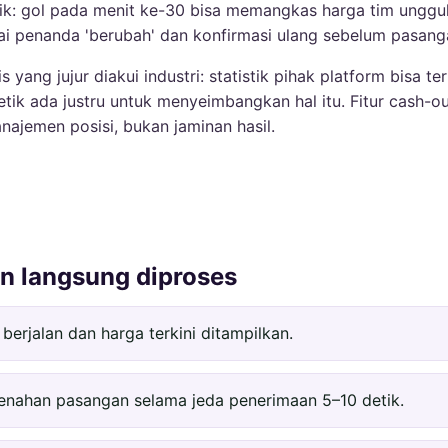
k: gol pada menit ke-30 bisa memangkas harga tim unggul 
rtai penanda 'berubah' dan konfirmasi ulang sebelum pasang
 yang jujur diakui industri: statistik pihak platform bisa te
ik ada justru untuk menyeimbangkan hal itu. Fitur cash-out,
najemen posisi, bukan jaminan hasil.
n langsung diproses
 berjalan dan harga terkini ditampilkan.
enahan pasangan selama jeda penerimaan 5–10 detik.