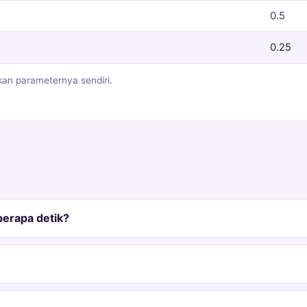
0.5
0.25
pkan parameternya sendiri.
erapa detik?