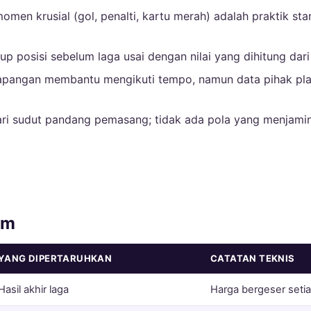
omen krusial (gol, penalti, kartu merah) adalah praktik 
tup posisi sebelum laga usai dengan nilai yang dihitung dari
i lapangan membantu mengikuti tempo, namun data pihak plat
ari sudut pandang pemasang; tidak ada pola yang menjamin 
im
YANG DIPERTARUHKAN
CATATAN TEKNIS
Hasil akhir laga
Harga bergeser seti