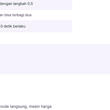
dengan langkah 0.5
an bisa terbagi dua
0 detik berlaku
 mode langsung, mesin harga