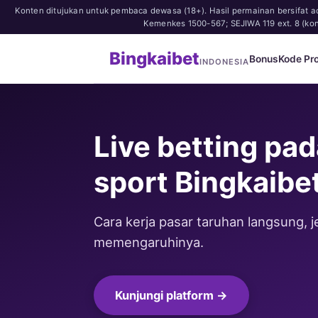
Konten ditujukan untuk pembaca dewasa (18+). Hasil permainan bersifat a
Kemenkes 1500-567; SEJIWA 119 ext. 8 (kons
Bingkaibet
Bonus
Kode Pr
INDONESIA
Live betting pad
sport Bingkaibe
Cara kerja pasar taruhan langsung, j
memengaruhinya.
Kunjungi platform →