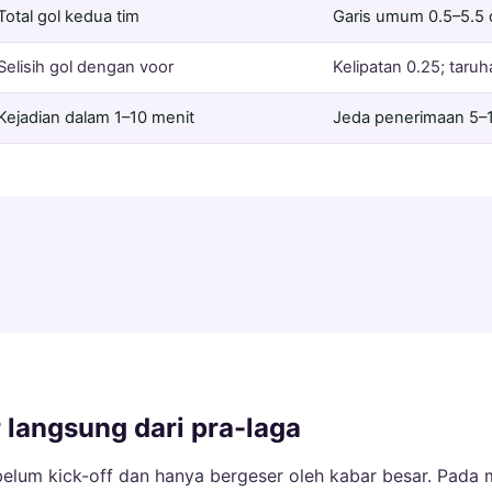
Total gol kedua tim
Garis umum 0.5–5.5 
Selisih gol dengan voor
Kelipatan 0.25; taruh
Kejadian dalam 1–10 menit
Jeda penerimaan 5–1
langsung dari pra-laga
belum kick-off dan hanya bergeser oleh kabar besar. Pada