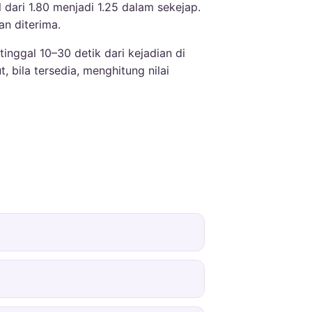
dari 1.80 menjadi 1.25 dalam sekejap.
an diterima.
rtinggal 10–30 detik dari kejadian di
 bila tersedia, menghitung nilai