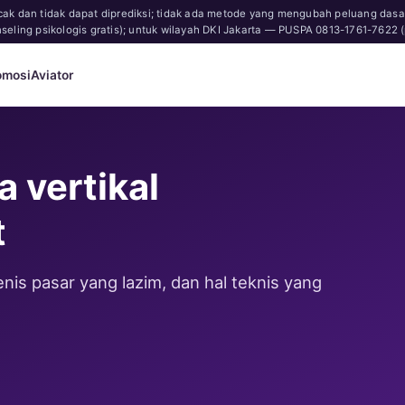
cak dan tidak dapat diprediksi; tidak ada metode yang mengubah peluang dasar
eling psikologis gratis); untuk wilayah DKI Jakarta — PUSPA 0813-1761-7622 (p
omosi
Aviator
a vertikal
t
enis pasar yang lazim, dan hal teknis yang